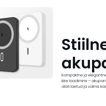
Stiiln
akup
Kompaktne ja elegantne 
kiire laadimine – akupa
alati laetud ja valmis k