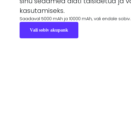
sinu seadmed alati täislaetud ja v
kasutamiseks.
Saadaval 5000 mAh ja 10000 mAh, vali endale sobiv.
Vali sobiv akupank