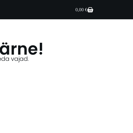
0,00
€
ärne!
seda vajad.