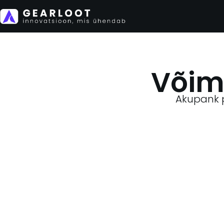
Võim
Akupank pa