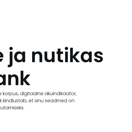
e ja nutikas
ank
korpus, digitaalne akuindikaator,
nk kindlustab, et sinu seadmed on
asutamiseks.