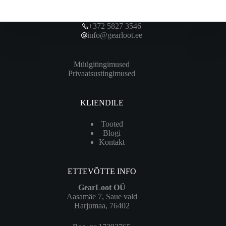
+372 5827 3546
info@gearloot.ee
Müügitingimused
Privaatsustingimused
KLIENDILE
Tooted
Blogi
Kontakt
ETTEVÕTTE INFO
GearLoot OÜ
Aasamäe 7, Saue vald
Harjumaa, 76402