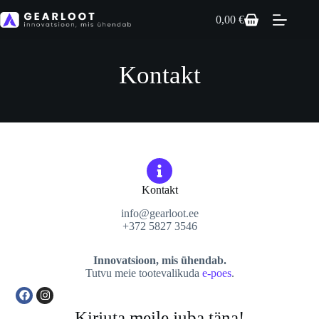
0,00
€
Kontakt
Kontakt
info@gearloot.ee
+372 5827 3546
Innovatsioon, mis ühendab.
Tutvu meie tootevalikuda
e-poes
.
Kirjuta meile juba täna!