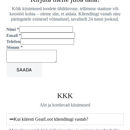
Kõik küsimused toodete ühilduvuse, tellimuse staatuse või
koostöö kohta – oleme siin, et aidata. Klienditugi vastab sinu
päringutele esimesel võimalusel, tavaliselt 24 tunni jooksul.
Nimi
*
Email
*
Telefon
Sõnum
*
SAADA
KKK
Abi ja korduvad küsimused
Kui kiiresti GearLoot klienditugi vastab?