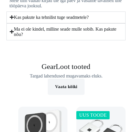
Meie tiim vaatab kirjad üle iga päev ja vastame tavaliselt ühe
tööpäeva jooksul.
Kas pakute ka tehnilist tuge seadmetele?
Ma ei ole kindel, milline seade mulle sobib. Kas pakute
nõu?
GearLoot tooted
Targad lahendused mugavamaks eluks.
Vaata kõiki
UUS TOODE