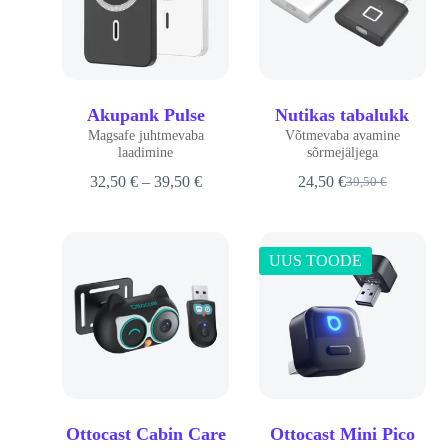
Akupank Pulse
Nutikas tabalukk
Magsafe juhtmevaba
Võtmevaba avamine
laadimine
sõrmejäljega
32,50
€
–
39,50
€
24,50
€
39,50
€
UUS TOODE
Ottocast Cabin Care
Ottocast Mini Pico