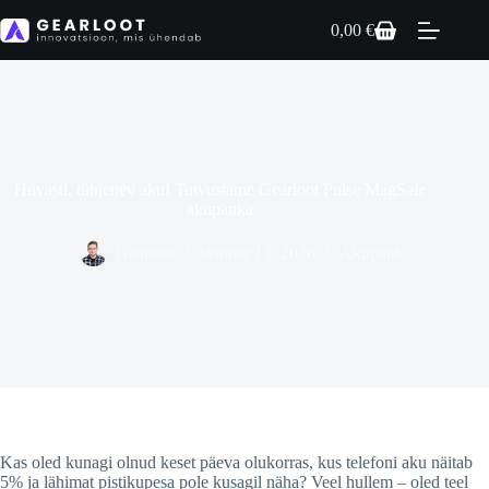
Skip
to
0,00
€
Shopping
content
cart
Hüvasti, tühjenev aku! Tutvustame Gearloot Pulse MagSafe
akupanka
Gearloot
jaanuar 13, 2026
Akupank
Kas oled kunagi olnud keset päeva olukorras, kus telefoni aku näitab
5% ja lähimat pistikupesa pole kusagil näha? Veel hullem – oled teel