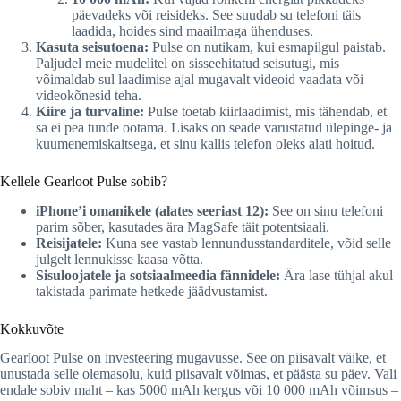
päevadeks või reisideks. See suudab su telefoni täis
laadida, hoides sind maailmaga ühenduses.
Kasuta seisutoena:
Pulse on nutikam, kui esmapilgul paistab.
Paljudel meie mudelitel on sisseehitatud seisutugi, mis
võimaldab sul laadimise ajal mugavalt videoid vaadata või
videokõnesid teha.
Kiire ja turvaline:
Pulse toetab kiirlaadimist, mis tähendab, et
sa ei pea tunde ootama. Lisaks on seade varustatud ülepinge- ja
kuumenemiskaitsega, et sinu kallis telefon oleks alati hoitud.
Kellele Gearloot Pulse sobib?
iPhone’i omanikele (alates seeriast 12):
See on sinu telefoni
parim sõber, kasutades ära MagSafe täit potentsiaali.
Reisijatele:
Kuna see vastab lennundusstandarditele, võid selle
julgelt lennukisse kaasa võtta.
Sisuloojatele ja sotsiaalmeedia fännidele:
Ära lase tühjal akul
takistada parimate hetkede jäädvustamist.
Kokkuvõte
Gearloot Pulse on investeering mugavusse. See on piisavalt väike, et
unustada selle olemasolu, kuid piisavalt võimas, et päästa su päev. Vali
endale sobiv maht – kas 5000 mAh kergus või 10 000 mAh võimsus –