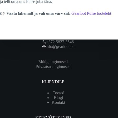
ja telli oma uus Pulse juba täna.
👉
Vaata lähemalt ja vali oma värv siit:
Gearloot Pulse tooteleht
+372 5827 3546
info@gearloot.ee
Müügitingimused
Privaatsustingimused
KLIENDILE
Tooted
Blogi
Kontakt
ETTEVÕTTE INFO