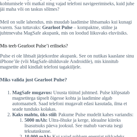
kohtumisele või matkal ning vajad telefoni navigeerimiseks, kuid juhe
jäi maha või on taskus sõlmes?
Meil on sulle lahendus, mis muudab laadimise lihtsamaks kui kunagi
varem. Saa tuttavaks:
Gearloot Pulse
– kompaktne, stiilne ja
juhtmevaba MagSafe akupank, mis on loodud liikuvaks eluviisiks.
Mis teeb Gearloot Pulse’i eriliseks?
Pulse ei ole lihtsalt järjekordne akupank. See on nutikas kaaslane sinu
iPhone’ile (või MagSafe-ühilduvale Androidile), mis kinnitub
magnetite abil kindlalt telefoni tagaküljele.
Miks valida just Gearloot Pulse?
MagSafe mugavus:
Unusta tüütud juhtmed. Pulse klõpsatab
magnetitega täpselt õigesse kohta ja laadimine algab
automaatselt. Saad telefoni mugavalt edasi kasutada, ilma et
seade tunduks kolakas.
Kaks mahtu, üks stiil:
Pakume Pulse mudelit kahes variandis:
5000 mAh:
Ultra-õhuke ja kerge, ideaalne kiireks
lisasutsuks päeva jooksul. See mahub vaevata isegi
teksataskusse.
10 000 mAh:
Kui vajad rohkem energiat pikkadeks