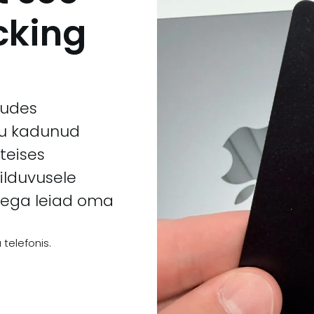
cking
tudes
gu kadunud
 teises
ilduvusele
tega leiad oma
 telefonis.