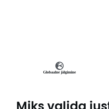
Globaalne jälgimine
Miks valida jus