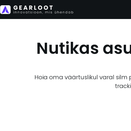
Nutikas as
Hoia oma väärtuslikul varal silm
track