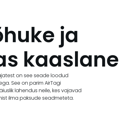
õhuke ja
as kaaslane
litajatest on see seade loodud
ga. See on parim AirTagi
 täiuslik lahendus neile, kes vajavad
mist ilma paksude seadmeteta.