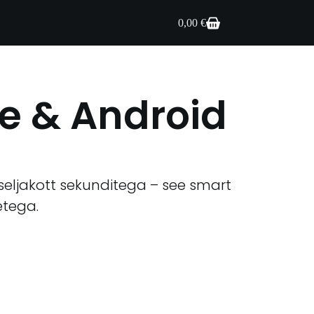
0,00
€
e & Android
seljakott sekunditega – see smart
etega.