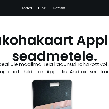
Tooted
Blogi
Kontakt
ukohakaart Appl
seadmetele.
 peal üle maailma. Leia kadunud rahakott või 
ing card ühildub nii Apple kui Android seadm