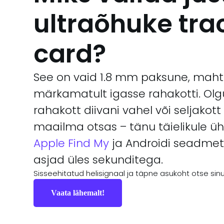
ultraõhuke tra
card?
See on vaid 1.8 mm paksune, mah
märkamatult igasse rahakotti. Ol
rahakott diivani vahel või seljakott
maailma otsas – tänu täielikule üh
Apple Find My
ja Androidi seadme
asjad üles sekunditega.
Sisseehitatud helisignaal ja täpne asukoht otse sinu
Vaata lähemalt!