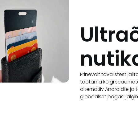
Ultra
nutik
Erinevalt tavalistest jä
töötama kõigi seadmete
alternatiiv Androidile ja
globaalset pagasi jälgi