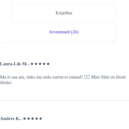
Kirjeldus
Arvustused (26)
Laura-Liis M.
–
★★★★★
Ma ei saa aru, miks ma seda varem ei ostnud? 🤦‍♀️ Mini Slim on tõesti
õhuke.
Andres K.
–
★★★★★