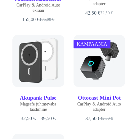
adapter
CarPlay & Android Auto
ekraan
42,50
€
72,50
€
Algne
Praegune
155,00
€
195,00
€
hind
hind
Algne
Praegune
oli:
on:
hind
hind
72,50 €.
42,50 €.
oli:
on:
195,00 €.
155,00 €.
KAMPAANIA
Akupank Pulse
Ottocast Mini Pot
Magsafe juhtmevaba
CarPlay & Android Auto
laadimine
adapter
Hinnavahemik:
32,50
€
–
39,50
€
37,50
€
42,50
€
Algne
Praegune
32,50 €
hind
hind
kuni
oli:
on:
39,50 €
42,50 €.
37,50 €.