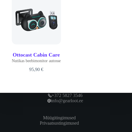
Ottocast Cabin Care
Nutikas beebimonitor autosse
95,90
€
+372 5827 3546
info@gearloot.ee
Müügitingimused
Privaatsustingimused