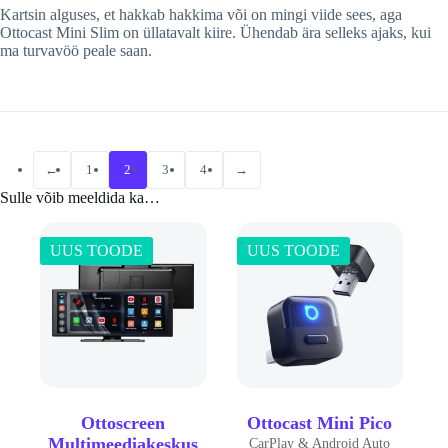
Kartsin alguses, et hakkab hakkima või on mingi viide sees, aga
Ottocast Mini Slim on üllatavalt kiire. Ühendab ära selleks ajaks, kui
ma turvavöö peale saan.
←
1
2
3
4
→
Sulle võib meeldida ka…
UUS TOODE
UUS TOODE
Ottoscreen
Ottocast Mini Pico
Multimeediakeskus
CarPlay & Android Auto