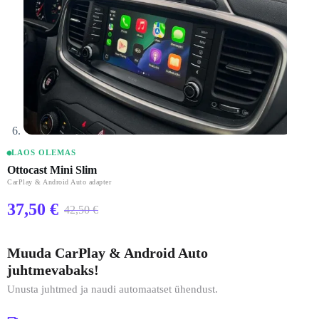
LAOS OLEMAS
Ottocast Mini Slim
CarPlay & Android Auto adapter
37,50
€
42,50
€
Algne
Praegune
hind
hind
oli:
on:
Muuda CarPlay & Android Auto
42,50 €.
37,50 €.
juhtmevabaks!
Unusta juhtmed ja naudi automaatset ühendust.