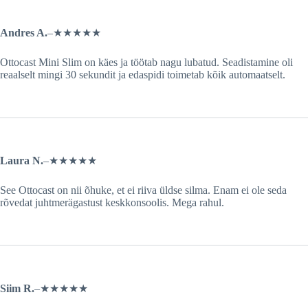
Andres A.
–
★★★★★
Ottocast Mini Slim on käes ja töötab nagu lubatud. Seadistamine oli
reaalselt mingi 30 sekundit ja edaspidi toimetab kõik automaatselt.
Laura N.
–
★★★★★
See Ottocast on nii õhuke, et ei riiva üldse silma. Enam ei ole seda
rõvedat juhtmerägastust keskkonsoolis. Mega rahul.
Siim R.
–
★★★★★