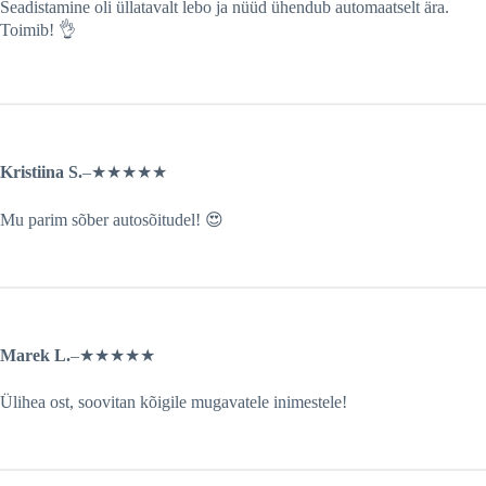
Seadistamine oli üllatavalt lebo ja nüüd ühendub automaatselt ära.
Toimib! 👌
Kristiina S.
–
★★★★★
Mu parim sõber autosõitudel! 😍
Marek L.
–
★★★★★
Ülihea ost, soovitan kõigile mugavatele inimestele!