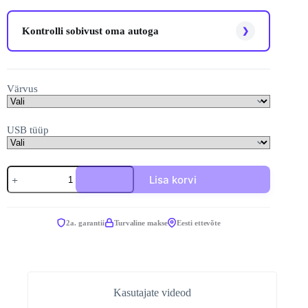
Kontrolli sobivust oma autoga
❯
Värvus
USB tüüp
Ottocast
Lisa korvi
Mini
Slim
CarPlay
&
2a. garantii
Turvaline makse
Eesti ettevõte
Android
Auto
adapter
kogus
Kasutajate videod