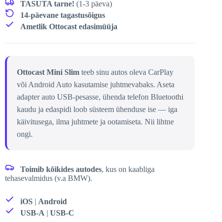
TASUTA tarne!
(1-3 päeva)
14-päevane tagastusõigus
Ametlik Ottocast edasimüüja
Ottocast Mini Slim
teeb sinu autos oleva CarPlay
või Android Auto kasutamise juhtmevabaks. Aseta
adapter auto USB-pesasse, ühenda telefon Bluetoothi
kaudu ja edaspidi loob süsteem ühenduse ise — iga
käivitusega, ilma juhtmete ja ootamiseta. Nii lihtne
ongi.
Toimib kõikides autodes
, kus on kaabliga
tehasevalmidus (v.a BMW).
iOS
|
Android
USB-A
|
USB-C