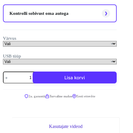
Kontrolli sobivust oma autoga
❯
Värvus
USB tüüp
Ottocast
Lisa korvi
Mini
Slim
CarPlay
&
2a. garantii
Turvaline makse
Eesti ettevõte
Android
Auto
adapter
kogus
Kasutajate videod