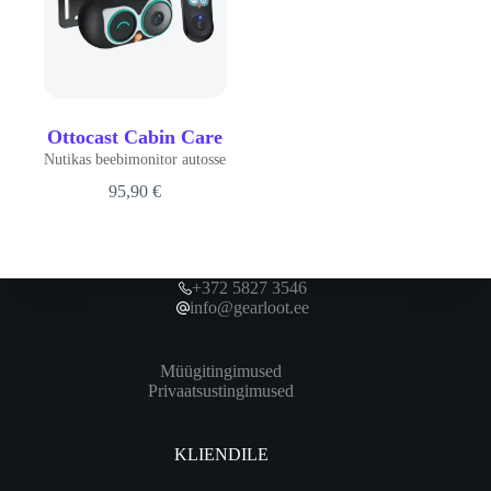
Ottocast Cabin Care
Nutikas beebimonitor autosse
95,90
€
+372 5827 3546
info@gearloot.ee
Müügitingimused
Privaatsustingimused
KLIENDILE