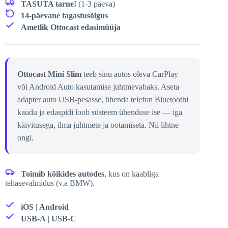
TASUTA tarne!
(1-3 päeva)
14-päevane tagastusõigus
Ametlik Ottocast edasimüüja
Ottocast Mini Slim
teeb sinu autos oleva CarPlay
või Android Auto kasutamise juhtmevabaks. Aseta
adapter auto USB-pesasse, ühenda telefon Bluetoothi
kaudu ja edaspidi loob süsteem ühenduse ise — iga
käivitusega, ilma juhtmete ja ootamiseta. Nii lihtne
ongi.
Toimib kõikides autodes
, kus on kaabliga
tehasevalmidus (v.a BMW).
iOS
|
Android
USB-A
|
USB-C