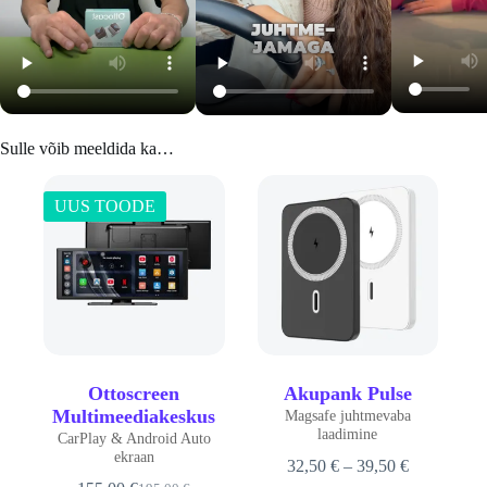
Sulle võib meeldida ka…
UUS TOODE
Ottoscreen
Akupank Pulse
Multimeediakeskus
Magsafe juhtmevaba
laadimine
CarPlay & Android Auto
ekraan
Hinnavahe
32,50
€
–
39,50
€
32,50 €