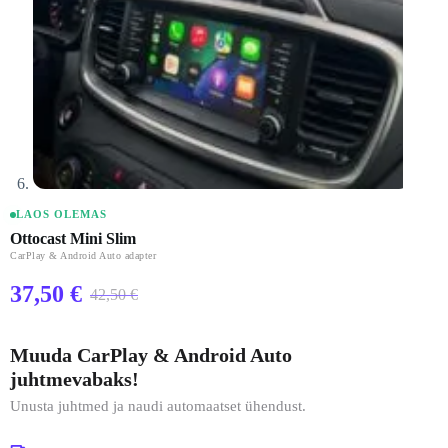
LAOS OLEMAS
Ottocast Mini Slim
CarPlay & Android Auto adapter
37,50
€
42,50
€
Algne
Praegune
hind
hind
oli:
on:
Muuda CarPlay & Android Auto
42,50 €.
37,50 €.
juhtmevabaks!
Unusta juhtmed ja naudi automaatset ühendust.